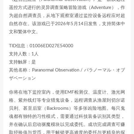
遥控方式进行的灵异调查策略冒险游戏（Adventure），作
为超自然调查员，从地下观察室通过监控设备远程应对超
自然存在。该游戏已于2026年5月14日发售，支持简体中
文和繁体中文。
TID信息：01006ED027E54000
支持人数：1人
支持触屏：是
其他名称：Paranormal Observation / パラノーマル・オブ
ザベーション
你将在地下监控室内，使用EMF检测仪、温度计、激光网
格、紫外线灯等专业猎鬼设备，远程调查从渔屋到切尔诺
贝利、甚至后室（Backrooms）等多张凶险地图。每只鬼
魂都有独特的习性模式，需要通过科技装备识别其类型，
并在确认后启动驱魔模块以完成委托。成功完成调查可赚
取经验值与货币，用于解锁更高难度的委托与更精良的探