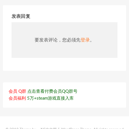
发表回复
要发表评论，您必须先
登录
。
会员 Q群
点击查看付费会员QQ群号
会员福利
5万+steam游戏直接入库