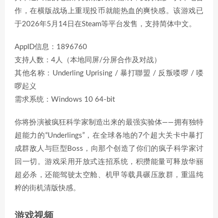
作，在横版战场上重现投币就能热血的爽快感。该游戏已
于2026年5月14日在Steam等平台发售，支持简体中文。
AppID信息：1896760
支持人数：4人（本地同屏/分屏合作及对战）
其他名称：Underling Uprising / 暴打聯盟 / 反叛喽啰 / 喽
啰起义
需求系统：Windows 10 64-bit
你将扮演被疯狂科学家制造出来的最强实验体——拥有独特
超能力的“Underlings”，在全球各地的7个超大关卡中暴打
成群敌人与巨型Boss，向那个创造了你们的疯子科学家讨
回一切。游戏采用开放式连招系统，积攒能量可释放华丽
超必杀，还能驾驶太空舱、机甲等载具碾压敌群，重温纯
粹的街机清版快感。
游戏视频