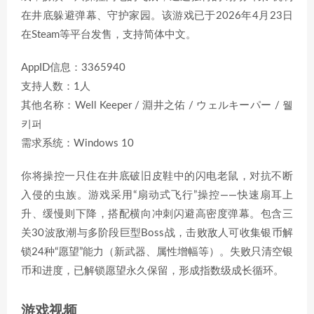
在井底躲避弹幕、守护家园。该游戏已于2026年4月23日
在Steam等平台发售，支持简体中文。
AppID信息：3365940
支持人数：1人
其他名称：Well Keeper / 淵井之佑 / ウェルキーパー / 웰
키퍼
需求系统：Windows 10
你将操控一只住在井底破旧皮鞋中的闪电老鼠，对抗不断
入侵的虫族。游戏采用“扇动式飞行”操控——快速扇耳上
升、缓慢则下降，搭配横向冲刺闪避高密度弹幕。包含三
关30波敌潮与多阶段巨型Boss战，击败敌人可收集银币解
锁24种“愿望”能力（新武器、属性增幅等）。失败只清空银
币和进度，已解锁愿望永久保留，形成指数级成长循环。
游戏视频