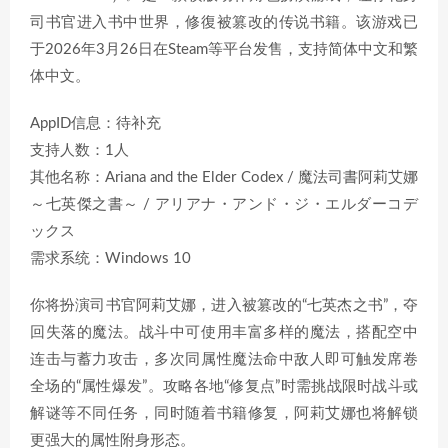
司书官进入书中世界，修復被篡改的传说书籍。该游戏已
于2026年3月26日在Steam等平台发售，支持简体中文和繁
体中文。
AppID信息：待补充
支持人数：1人
其他名称：Ariana and the Elder Codex / 魔法司書阿莉艾娜
～七英傑之書～ / アリアナ・アンド・ジ・エルダーコデ
ックス
需求系统：Windows 10
你将扮演司书官阿莉艾娜，进入被篡改的“七英杰之书”，夺
回失落的魔法。战斗中可使用丰富多样的魔法，搭配空中
连击与蓄力攻击，多次同属性魔法命中敌人即可触发席卷
全场的“属性爆发”。攻略各地“修复点”时需挑战限时战斗或
解谜等不同任务，同时随着书籍修复，阿莉艾娜也将解锁
更强大的属性附身形态。