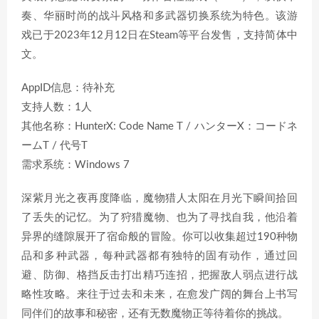
奏、华丽时尚的战斗风格和多武器切换系统为特色。该游
戏已于2023年12月12日在Steam等平台发售，支持简体中
文。
AppID信息：待补充
支持人数：1人
其他名称：HunterX: Code Name T / ハンターX：コードネ
ームT / 代号T
需求系统：Windows 7
深紫月光之夜再度降临，魔物猎人太阳在月光下瞬间拾回
了丢失的记忆。为了狩猎魔物、也为了寻找自我，他沿着
异界的缝隙展开了宿命般的冒险。你可以收集超过190种物
品和多种武器，每种武器都有独特的固有动作，通过回
避、防御、格挡反击打出精巧连招，把握敌人弱点进行战
略性攻略。来往于过去和未来，在愈发广阔的舞台上书写
同伴们的故事和秘密，还有无数魔物正等待着你的挑战。