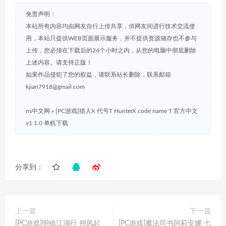
免责声明：
本站所有内容均由网友自行上传共享，供网友间进行技术交流使
用，本站只提供WEB页面展示服务，并不提供资源储存也不参与
上传，您必须在下载后的24个小时之内，从您的电脑中彻底删除
上述内容。请支持正版！
如果作品侵犯了您的权益，请联系站长删除，联系邮箱
kjian7918@gmail.com
ns中文网
»
[PC游戏]猎人X 代号T HunterX code name T 官方中文
v1.1.0 单机下载
分享到：
上一篇
下一篇
[PC游戏]明镜江湖行 朔风起
[PC游戏]魔法司书阿莉安娜 七