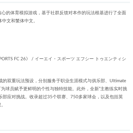
球体验为核心的体育模拟游戏，基于社群反馈对本作的玩法根基进行了全面
简体中文和繁体中文。
《EA SPORTS FC 26》 / イーエイ・スポーツ エフシー トゥエンティシ
成的双重玩法预设，分别服务于职业生涯模式与俱乐部、Ultimate
，可为球员赋予更鲜明的个性与独特技能。此外，全新“主教练实时挑
乐部应对挑战。收录超过35个联赛、750多家球会，以及包括英
权。