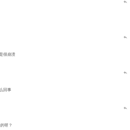
是很崩溃
怎么回事
装的呀？