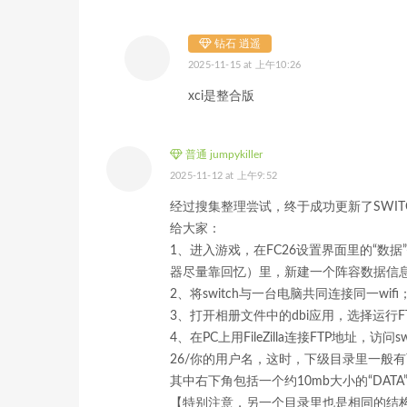
钻石 逍遥
2025-11-15 at 上午10:26
xci是整合版
普通 jumpykiller
2025-11-12 at 上午9:52
经过搜集整理尝试，终于成功更新了SWIT
给大家：
1、进入游戏，在FC26设置界面里的“数
器尽量靠回忆）里，新建一个阵容数据信息，
2、将switch与一台电脑共同连接同一wifi
3、打开相册文件中的dbi应用，选择运行
4、在PC上用FileZilla连接FTP地址，访问sw
26/你的用户名，这时，下级目录里一般
其中右下角包括一个约10mb大小的“DA
【特别注意，另一个目录里也是相同的结构