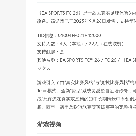
《EA SPORTS FC 26》是一款以真实足
改造。该游戏已于2025年9月26日发售，支持
TID信息：01004FF021942000
支持人数：4人（本地）/ 22人（在线联机）
支持触屏：是
其他名称：EA SPORTS FC™ 26 / FC 26 / 
ックス
游戏引入了由“真实比赛风格”与“竞技比赛风格”构
Team模式。全新“原型”系统灵感源自足坛传奇
战”允许您在真实或虚构的短中长期情景中率领俱
超、西甲、德甲及欧冠联赛等顶级赛事的完整授
游戏视频