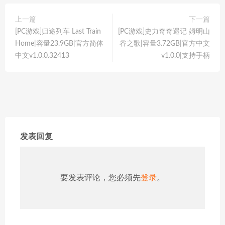
上一篇
下一篇
[PC游戏]归途列车 Last Train
[PC游戏]史力奇奇遇记 姆明山
Home|容量23.9GB|官方简体
谷之歌|容量3.72GB|官方中文
中文v1.0.0.32413
v1.0.0|支持手柄
发表回复
要发表评论，您必须先
登录
。