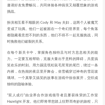
邀请好友免费畅玩，共同体验各种搞笑又颠覆想象的游戏
挑战。
扮演相互看不顺眼的 Cody 和 May 夫妇，这两个人被魔咒
变成了玩偶。他们一起被困在一个奇幻世界里，每个角落
都隐藏着意想不到的东西，他们不得不一起克服挑战，同
时挽救他们破裂的关系。
在每个新关卡中，掌握角色独特且与对方息息相关的能
力。一定要互相帮助，克服大量出乎意料的障碍，共度搞
笑欢乐的时刻。用力踢流氓松鼠毛茸茸的尾巴，绕过一条
内裤，在热闹的夜店里开舞会，坐雪橇穿过神奇的雪花玻
璃球。一个真挚又搞笑的故事在游戏中徐徐展开，交织成
独特的隐喻体验。
“双人成行”由业界合作游戏领导者且屡获殊荣的工作室
Hazelight 开发。他们即将带您踏上狂野而奇妙的旅程，只