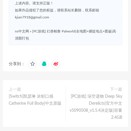
上述内容。请支持正版！
如果作品侵犯了您的权益，请联系站长删除，联系邮箱
kjian7918@gmail.com
ns中文网
»
[PC游戏] 幻兽帕鲁 Palworld|全地图+捕捉地点+图鉴|高
清图打包
分享到：
上一篇
下一篇
[Switch]凯瑟琳 浓郁口感
[PC游戏] 深空遗物 Deep Sky
Catherine Full Body|中文原版
Derelicts|官方中文
v5090508_v1.5.4决定版|容量
2.4GB