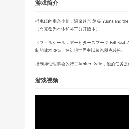
游戏简介
摇曳庄的幽奈小姐：温泉迷宫 终极 Yuuna and the Haunted
（夸克盘为本体和补丁分开版本）
《フェルシール：アービターズマーク Fell Seal: Ar
制的战术RPG，在幻想世界中以蒸汽朋克装扮。
控制神仙理事会的特工Arbiter Kyrie，他
游戏视频