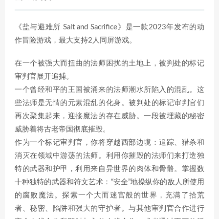
《盐与避难所 Salt and Sacrifice》是一款2023年发布的动
作冒险游戏，最大支持2人同屏游戏。
在一个被强大而扭曲的法师困扰的土地上，被判处的标记
审判官展开追捕。
一个曾经和平的王国被涌来的法师潮水所陷入的混乱。这
些法师是无情的元素混乱的化身。被判处的标记审判官们
再次聚集起来，迎接魔法的存在威胁。一段被埋藏的秘密
威胁着将古老帝国彻底摧毁。
作为一个标记审判官，你将穿越西部边境：追踪、猎杀和
消灭在领域中游荡的法师。利用你摧毁的法师们来打造独
特的武器和护甲，利用来自异世界的肉体和骨骼。掌握数
十种独特的武器和符文艺术：“安全”地操纵你的敌人所使用
的腐败魔法。探索一个大而迷宫般的世界，充满了拾荒
者、秘密、陷阱和强大的守护者。与其他审判官合作进行