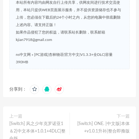
本站所有内容均由网友自行上传共享，供网友间进行技术交流使
用，本站只提供WEB页面展示服务，并不提供资源储存也不参与
上传，您必须在下载后的24个小时之内，从您的电脑中彻底删除
上述内容。请支持正版！
如果作品侵犯了您的权益，请联系站长删除，联系邮箱
kjian7918@gmail.com
ns中文网
»
[PC游戏]杏林物语|官方中文|V1.3.3+全DLC|容量
390MB
分享到：
上一篇
下一篇
[Switch] 风之少年克罗诺亚1
[Switch] ONE. |中文版|本体
＆2|中文本体+1.0.1+4DLC|整
+v1.0.1升补|整合即撸版
合版