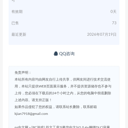
可
有效期
0天
已售
73
最近更新
2026年07月19日
QQ咨询
免责声明：
本站所有内容均由网友自行上传共享，供网友间进行技术交流使
用，本站只提供WEB页面展示服务，并不提供资源储存也不参与
上传，您必须在下载后的24个小时之内，从您的电脑中彻底删除
上述内容。请支持正版！
如果作品侵犯了您的权益，请联系站长删除，联系邮箱
kjian7918@gmail.com
ns中文网
»
[PC游戏] 符文工房3|豪华中文|V1.0.4+捆绑DLC|容量