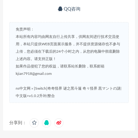
QQ咨询
免责声明：
本站所有内容均由网友自行上传共享，供网友间进行技术交流使
用，本站只提供WEB页面展示服务，并不提供资源储存也不参与
上传，您必须在下载后的24个小时之内，从您的电脑中彻底删除
上述内容。请支持正版！
如果作品侵犯了您的权益，请联系站长删除，联系邮箱
kjian7918@gmail.com
ns中文网
»
[Switch]奇奇怪界 谜之黑斗篷 奇々怪界 黒マントの謎|
中文版+v1.0.2升补|整合
分享到：