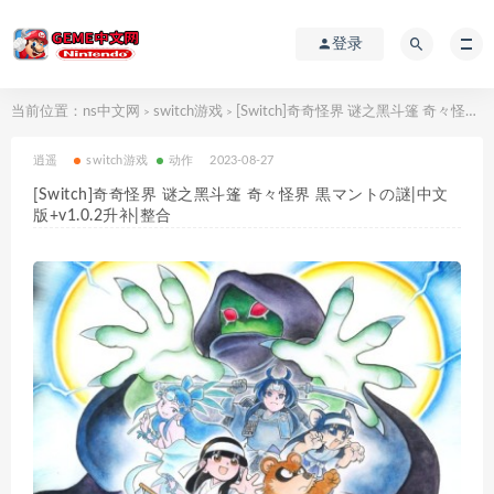
登录
当前位置：
ns中文网
switch游戏
[Switch]奇奇怪界 谜之黑斗篷 奇々怪界 黒マントの謎|中文版+v1.0.2升补|整合
>
>
逍遥
switch游戏
动作
2023-08-27
[Switch]奇奇怪界 谜之黑斗篷 奇々怪界 黒マントの謎|中文
版+v1.0.2升补|整合