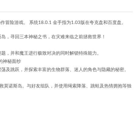
》 是一款动作冒险游戏。 系统18.0.1 金手指为1.03版在夸克盘和百度盘。
斯岛，寻回三本神秘之书，在灾难来临之前拯救世界！
谜题，并和魔王进行极致对决的同时解锁特殊能力。
）》的神秘面纱
摆荡及跳跃，并探索丰富的生物群落、迷人的角色与隐藏的秘密。
拯救莫诺斯岛。与好友组队，并使用绳索降落、跳蛙及热情拥抱等独