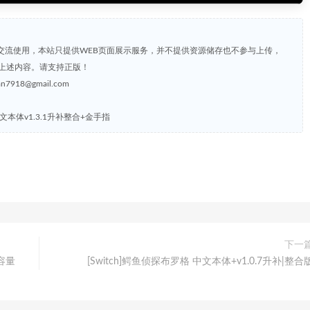
交流使用，本站只提供WEB页面展示服务，并不提供资源储存也不参与上传，
上述内容。请支持正版！
8@gmail.com
and 中文本体v1.3.1升补整合+金手指
下一
|容量
[Switch]鳄鱼侦探布罗格 中文本体+v1.0.7升补|整合