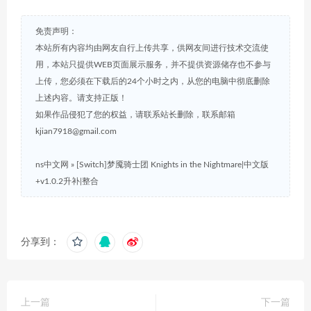
免责声明：
本站所有内容均由网友自行上传共享，供网友间进行技术交流使
用，本站只提供WEB页面展示服务，并不提供资源储存也不参与
上传，您必须在下载后的24个小时之内，从您的电脑中彻底删除
上述内容。请支持正版！
如果作品侵犯了您的权益，请联系站长删除，联系邮箱
kjian7918@gmail.com
ns中文网
»
[Switch]梦魇骑士团 Knights in the Nightmare|中文版
+v1.0.2升补|整合
分享到：
上一篇
下一篇