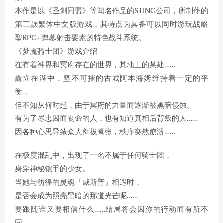
本作是以《圣剑同盟》等闻名作品的STING公司，所制作的
第三款繁体中文版游戏，其特点为具备可以同时游玩战略
型RPG+弹幕射击要素的特色战斗系统。
《梦魇骑士团》游戏介绍
在有着神界和冥府存在的世界，其地上的某处……
矗立在湖中，坚不可摧的古城阿本海姆维持着一定的平
衡，
但不知从何时起，由于冥府的力量而逐渐被黑暗侵蚀。
有为了尽忠因而丧命的人，也有知道真相后背叛的人……
因各种心思导致众人剑拔弩张，秩序突然崩溃……
在极度混乱中，出现了一名不属于任何骑士团，
身穿神秘铠甲的少女。
当她与彷徨的灵魂「威斯普」相遇时，
是否会成为照亮黑暗的那道光芒呢……
要跟随谁又要相信什么……结局将会因你的行动而有所不
同。