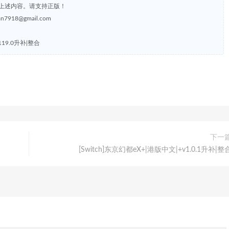
上述内容。请支持正版！
8@gmail.com
0.119.0升补|整合
下一
[Switch]东京幻都eX+|港版中文|+v1.0.1升补|整