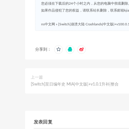
您必须在下载后的24个小时之内，从您的电脑中彻底删除
如果作品侵犯了您的权益，请联系站长删除，联系邮箱kjian791
ns中文网
»
[Switch]崩溃大陆 Crashlands|中文版|+v100.
分享到：
上一篇
[Switch]至日编年史 MIA|中文版|+v1.0.1升补|整合
发表回复