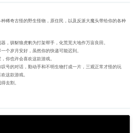
各种稀奇古怪的野生怪物，原住民，以及反派大魔头带给你的各种
利器，驯豺狼虎豹为打架帮手，化荒芜大地作万亩良田。
界一个岁月安好，虽然你的快递可能迟到。
家，你也许会喜欢这款游戏。
惊叹号的对话，勤动手和不明生物打成一片，三观正常才怪的玩
喜欢这款游戏。
我得去割。