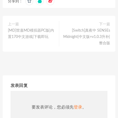
分享到：
上一篇
下一篇
[MD]世嘉MD模拟器PC版|内
[Switch]真夜中 SENSEs
置170中文游戏|下载即玩
Midnight|中文版+v1.0.3升补|
整合版
发表回复
要发表评论，您必须先
登录
。