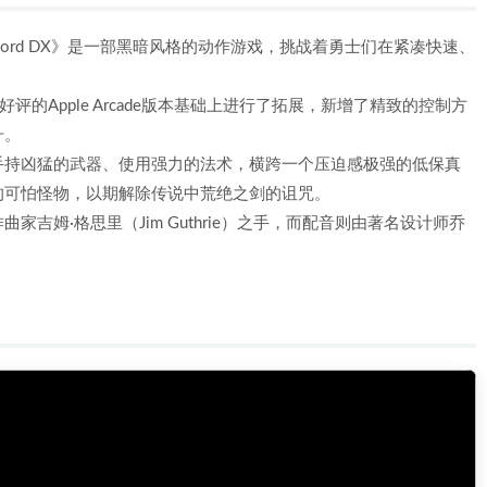
Sword DX》是一部黑暗风格的动作游戏，挑战着勇士们在紧凑快速、
的Apple Arcade版本基础上进行了拓展，新增了精致的控制方
升。
手持凶猛的武器、使用强力的法术，横跨一个压迫感极强的低保真
的可怕怪物，以期解除传说中荒绝之剑的诅咒。
吉姆·格思里（Jim Guthrie）之手，而配音则由著名设计师乔