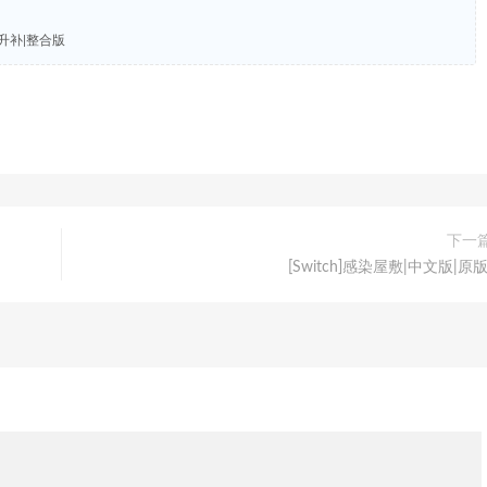
.1升补|整合版
下一
[Switch]感染屋敷|中文版|原版