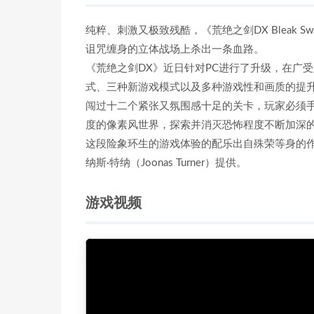
纯粹、刺激又极致残酷，《荒绝之剑DX Bleak 
诅咒缠身的立体战场上杀出一条血路。
《荒绝之剑DX》近日针对PC进行了升级，在广受好评
式、三种新游戏模式以及多种游戏性和画质的提
闯过十二个紧张又氛围感十足的关卡，玩家必须
度的像素风世界，探索并消灭恐怖程度不断加深
这段险象环生的游戏体验的配乐出自殊荣等身的作曲家
纳斯·特纳（Joonas Turner）提供。
游戏视频