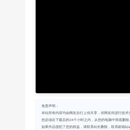
免责声明：
本站所有内容均由网友自行上传共享，供网友间进行技术
您必须在下载后的24个小时之内，从您的电脑中彻底删除
如果作品侵犯了您的权益，请联系站长删除，联系邮箱kjian791