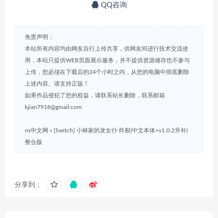
QQ咨询
免责声明：
本站所有内容均由网友自行上传共享，供网友间进行技术交流使
用，本站只提供WEB页面展示服务，并不提供资源储存也不参与
上传，您必须在下载后的24个小时之内，从您的电脑中彻底删除
上述内容。请支持正版！
如果作品侵犯了您的权益，请联系站长删除，联系邮箱
kjian7918@gmail.com
ns中文网
»
[Switch] 小林家的龙女仆 炸裂|中文本体+v1.0.2升补|
整合版
分享到：