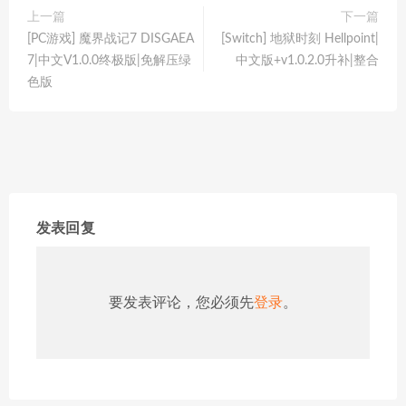
上一篇
下一篇
[PC游戏] 魔界战记7 DISGAEA
[Switch] 地狱时刻 Hellpoint|
7|中文V1.0.0终极版|免解压绿
中文版+v1.0.2.0升补|整合
色版
发表回复
要发表评论，您必须先
登录
。