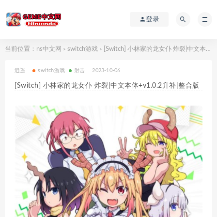
登录
当前位置：
ns中文网
switch游戏
[Switch] 小林家的龙女仆 炸裂|中文本体+v1.0.2升补|整合版
>
>
逍遥
switch游戏
射击
2023-10-06
[Switch] 小林家的龙女仆 炸裂|中文本体+v1.0.2升补|整合版