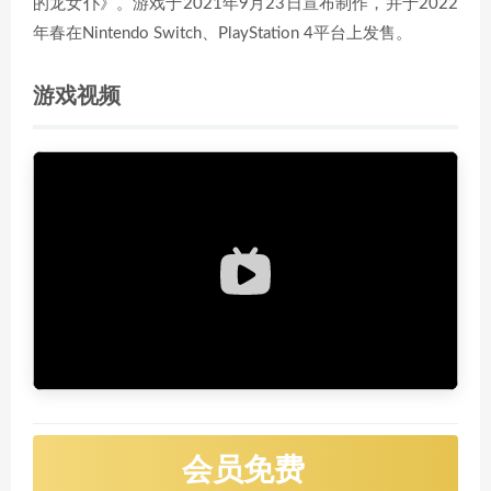
的龙女仆》。游戏于2021年9月23日宣布制作，并于2022
年春在Nintendo Switch、PlayStation 4平台上发售。
游戏视频
会员免费