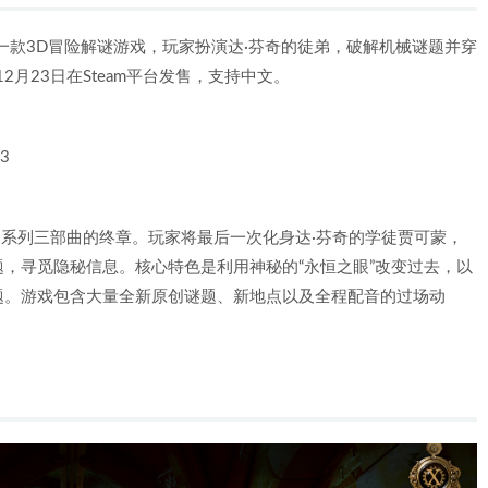
ci 3）》是一款3D冒险解谜游戏，玩家扮演达·芬奇的徒弟，破解机械谜题并穿
2月23日在Steam平台发售，支持中文。
3
芬奇密室》系列三部曲的终章。玩家将最后一次化身达·芬奇的学徒贾可蒙，
，寻觅隐秘信息。核心特色是利用神秘的“永恒之眼”改变过去，以
题。游戏包含大量全新原创谜题、新地点以及全程配音的过场动