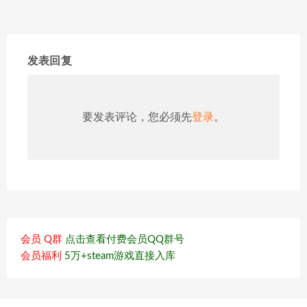
发表回复
要发表评论，您必须先
登录
。
会员 Q群
点击查看付费会员QQ群号
会员福利
5万+steam游戏直接入库