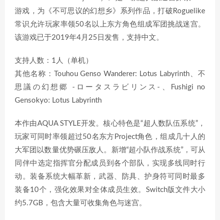
游戏，为《不可思议的幻想乡》系列作品，打破Roguelike
常识允许玩家率领50名以上东方角色组成军团挑战迷宫。
该游戏已于2019年4月25日发售，支持中文。
支持人数：1人（单机）
其他名称：Touhou Genso Wanderer: Lotus Labyrinth、不
思議の幻想郷 -ロータスラビリンス-、Fushigi no
Gensokyo: Lotus Labyrinth
本作由AQUA STYLE开发。核心特色是“超人数队伍系统”，
玩家可同时率领超过50名东方Project角色，组成几十人的
大军团以数量优势碾压敌人。新增“超小队作战系统”，可从
同伴中选定指挥官分配成员到各个部队，实现多线同时行
动。装备系统大幅革新，武器、防具、护身符可同时最多
装备10个，强化效果对全体成员生效。Switch版文件大小
约5.7GB，包含大量可收集角色与迷宫。