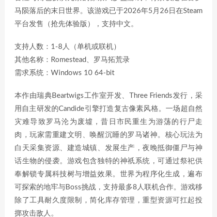
马陨落后的末日世界。该游戏已于2026年5月26日在Steam
平台发售（抢先体验版），支持中文。
支持人数：1-8人（单机或联机）
其他名称：Romestead、罗马拓荒录
需求系统：Windows 10 64-bit
本作由瑞典Beartwigs工作室开发、Three Friends发行，采
用自主研发的Candide引擎打造复古像素风格。一场超自然
灾难导致罗马沦为废墟，昔日市民重生为游荡的行尸走
肉，玩家需重建文明、唤醒沉睡的罗马诸神。核心玩法为
白天采集资源、建造城镇、发展生产，夜晚抵御僵尸与神
话生物的侵袭。游戏包含独特的神祇系统，可通过祭祀供
奉解锁专属科技树与增益效果。世界为程序化生成，遍布
可探索的地牢与Boss挑战，支持最多8人联机合作。游戏移
除了工具耐久度限制，简化库存管理，重型资源可扛起投
掷攻击敌人。