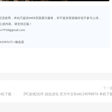
交流使用，本站只提供WEB页面展示服务，并不提供资源储存也不参与上传，
上述内容。请支持正版！
8@gmail.com
4298527) +修改器
下一
 单机下载
[PC游戏]光环 战役进化 官方中文Build.24098876 单机下