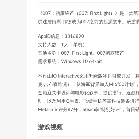
《007：初露锋芒（007: First Light）》是
讲述詹姆斯·邦德成为007之前的起源故事。该游戏已
AppID信息：3316890
支持人数：1人（单机）
其他名称：007: First Light、007初露锋芒
需求系统：Windows 10 64-bit
本作由IO Interactive采用升级版冰川引
克·吉布森饰演），从海军背景加入MI6“00计
盒箱庭关卡设计与电影化叙事，提供潜行、近战格
则，以及利用Q手表、飞镖手机等高科技装备进行渗
Metacritic评分87分，Steam获“特别好评”，首
游戏视频