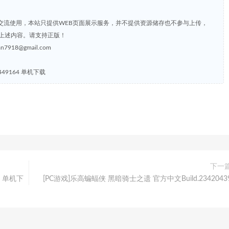
交流使用，本站只提供WEB页面展示服务，并不提供资源储存也不参与上传，
上述内容。请支持正版！
8@gmail.com
449164 单机下载
下一
7 单机下
[PC游戏]乐高蝙蝠侠 黑暗骑士之遗 官方中文Build.2342043