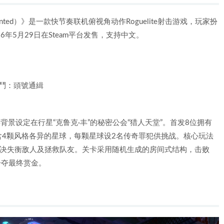
 Wanted）》是一款快节奏联机俯视角动作Roguelite射击游戏，玩家扮
年5月29日在Steam平台发售，支持中文。
賞金亂鬥：頭號通緝
行，故事背景设定在行星“克鲁克·丰”的秘密公会“猎人天堂”。首发8位拥有
4颗风格各异的星球，每颗星球设2名传奇罪犯供挑战。核心玩法
处决失衡敌人及拯救队友。关卡采用随机生成的房间式结构，击败
争夺最终赏金。