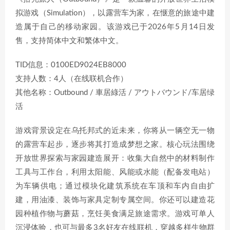
拟游戏（Simulation），以露营车为家，在惬意的旅途中建
造属于自己的移动家园。该游戏已于2026年5月14日发
售，支持简体中文和繁体中文。
TID信息：0100ED9024EB8000
支持人数：4人（在线联机合作）
其他名称：Outbound / 車居綠活 / アウトバウンド/车居绿
活
游戏背景设定在乌托邦式的近未来，你将从一辆空无一物
的露营车起步，逐步将其打造成梦想之家。核心玩法围绕
开放世界探索与家园建造展开：收集大自然中的材料制作
工具与工作台，利用太阳能、风能或水能（配备发电站）
为车辆供电；通过模块化建筑系统在车顶和车内自由扩
建，用油漆、装饰与家具定制专属空间。你还可以建造花
园种植作物与蘑菇，烹饪美食满足旅途需求。游戏可单人
沉浸体验，也可与最多3名好友在线联机，穿越多样生物群