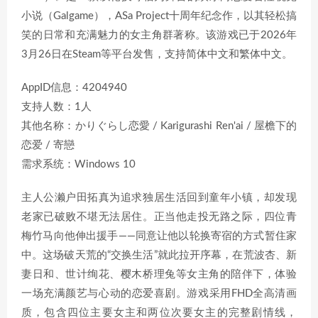
小说（Galgame），ASa Project十周年纪念作，以其轻松搞
笑的日常和充满魅力的女主角群著称。该游戏已于2026年
3月26日在Steam等平台发售，支持简体中文和繁体中文。
AppID信息：4204940
支持人数：1人
其他名称：かりぐらし恋愛 / Karigurashi Ren'ai / 屋檐下的
恋爱 / 寄戀
需求系统：Windows 10
主人公濑户田拓真为追求独居生活回到童年小镇，却发现
老家已破败不堪无法居住。正当他走投无路之际，四位青
梅竹马向他伸出援手——同意让他以轮换寄宿的方式暂住家
中。这场破天荒的“交换生活”就此拉开序幕，在荒波杏、新
妻日和、世计绚花、樱木桥理兔等女主角的陪伴下，体验
一场充满颜艺与心动的恋爱喜剧。游戏采用FHD全高清画
质，包含四位主要女主和两位次要女主的完整剧情线，