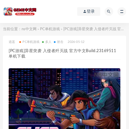
登录
当前位置：
ns中文网
PC单机游戏
[PC游戏]异星突袭 入侵者歼灭战 官方中文Build.23169511 单机下载
>
>
逍遥
PC单机游戏
多人
射击
2026-05-12
[PC游戏]异星突袭 入侵者歼灭战 官方中文Build.23169511
单机下载