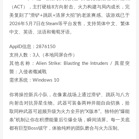
（ACT），主打硬核8方向射击、火力构建与局内成长，完
美复刻了“滑铲+跳跃+清屏大招”的老派爽感。该游戏已于
2026年5月7日在Steam等平台发售，支持简体中文、繁体
中文、英语、法语和葡萄牙语。
AppID信息：2876150
支持人数：3人（本地同屏合作）
其他名称：Alien Strike: Blasting the Intruders / 異星突
襲：入侵者殲滅戰
需求系统：Windows 10
你将操控新兵小队，在像素战场上通过滑铲、跳跃与八方
向射击对抗异星生物。武器可装备两种并能自由切换，拾
取同种武器可超频升级为火力全开的“X版本”。独特的“爆能
条”机制让你在积攒能量后引爆全场，瞬间清屏。每一关底
都有巨型Boss镇守，体验纯粹的团队磨合与火力压制。