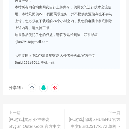
免责声明：
本站所有内容均由网友自行上传共享，供网友间进行技术交流使
用，本站只提供WEB页面展示服务，并不提供资源储存也不参与
上传，您必须在下载后的24个小时之内，从您的电脑中彻底删除
上述内容。请支持正版！
如果作品侵犯了您的权益，请联系站长删除，联系邮箱
kjian7918@gmail.com
ns中文网
»
[PC游戏]异星突袭 入侵者歼灭战 官方中文
Build.23169511 单机下载
分享到：
上一篇
下一篇
[PC游戏]冥河 外神来袭
[PC游戏]追曙 ZHUISHU 官方
Stygian Outer Gods 官方中文
中文Build.23179572 单机下