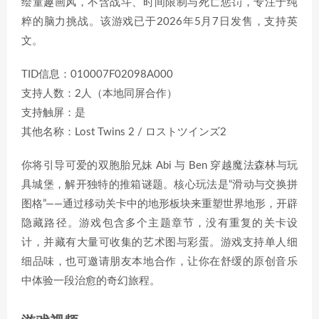
绘童趣画风，不含战斗、时间限制与死亡惩罚，专注于纯
粹的脑力挑战。该游戏已于2026年5月7日发售，支持英
文。
TID信息：010007F02098A000
支持人数：2人（本地同屏合作）
支持触屏：是
其他名称：Lost Twins 2 / ロストツインズ2
你将引导可爱的双胞胎兄妹 Abi 与 Ben 穿越魔法森林与玩
具城堡，解开独特的推箱谜题。核心玩法是“滑动与交换拼
图格”——通过移动关卡中的地形板块来重塑世界地形，开辟
隐藏路径。游戏包含多个主题章节，没有重复的关卡设
计，并藏有大量可收集的艺术图与彩蛋。游戏支持单人细
细品味，也可邀请朋友本地合作，让你在舒缓的原创音乐
中体验一段治愈的奇幻旅程。