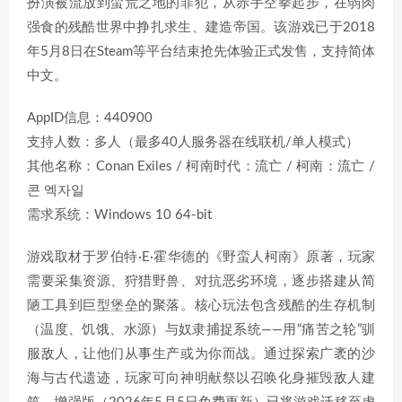
扮演被流放到蛮荒之地的罪犯，从赤手空拳起步，在弱肉
强食的残酷世界中挣扎求生、建造帝国。该游戏已于2018
年5月8日在Steam等平台结束抢先体验正式发售，支持简体
中文。
AppID信息：440900
支持人数：多人（最多40人服务器在线联机/单人模式）
其他名称：Conan Exiles / 柯南时代：流亡 / 柯南：流亡 /
콘 엑자일
需求系统：Windows 10 64-bit
游戏取材于罗伯特·E·霍华德的《野蛮人柯南》原著，玩家
需要采集资源、狩猎野兽、对抗恶劣环境，逐步搭建从简
陋工具到巨型堡垒的聚落。核心玩法包含残酷的生存机制
（温度、饥饿、水源）与奴隶捕捉系统——用“痛苦之轮”驯
服敌人，让他们从事生产或为你而战。通过探索广袤的沙
海与古代遗迹，玩家可向神明献祭以召唤化身摧毁敌人建