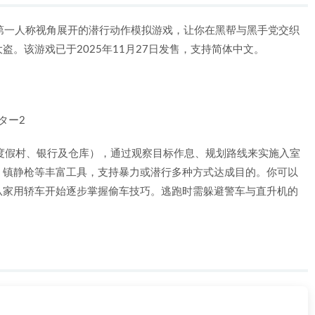
》是一款以第一人称视角展开的潜行动作模拟游戏，让你在黑帮与黑手党交织
。该游戏已于2025年11月27日发售，支持简体中文。
ーター2
度假村、银行及仓库），通过观察目标作息、规划路线来实施入室
、镇静枪等丰富工具，支持暴力或潜行多种方式达成目的。你可以
从家用轿车开始逐步掌握偷车技巧。逃跑时需躲避警车与直升机的