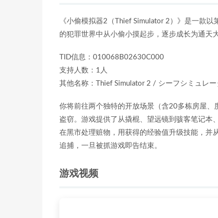
《小偷模拟器2（Thief Simulator 2）
的犯罪世界中从小偷小摸起步，逐步成长为通天大盗
TID信息：010068B02630C000
支持人数：1人
其他名称：Thief Simulator 2 / シーフシミュレ
你将前往两个独特的开放场景（含20多栋房屋、
盗窃。游戏提供了从撬棍、望远镜到骇客笔记本
在黑市处理赃物，用获得的经验值升级技能，并
追捕，一旦被抓游戏即告结束。
游戏视频