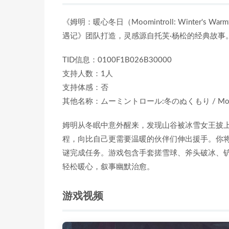
《姆明：暖心冬日（Moomintroll: Winte
遇记》团队打造，灵感源自托芙·杨松的经典故事。
TID信息：0100F1B026B30000
支持人数：1人
支持体感：否
其他名称：ムーミントロール:冬のぬくもり / Moomintr
姆明从冬眠中意外醒来，发现山谷被冰雪女王披
程，向比自己更需要温暖的伙伴们伸出援手。你
谜完成任务。游戏包含手套搓雪球、斧头破冰、
轻松暖心，叙事幽默治愈。
游戏视频