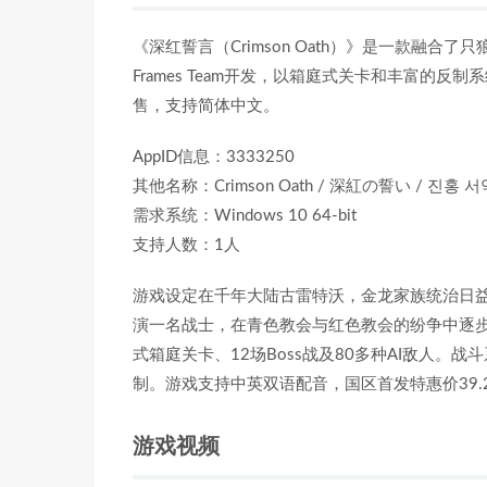
《深红誓言（Crimson Oath）》是一款融合
Frames Team开发，以箱庭式关卡和丰富的反制
售，支持简体中文。
AppID信息：3333250
其他名称：Crimson Oath / 深紅の誓い / 진홍 서
需求系统：Windows 10 64-bit
支持人数：1人
游戏设定在千年大陆古雷特沃，金龙家族统治日
演一名战士，在青色教会与红色教会的纷争中逐
式箱庭关卡、12场Boss战及80多种AI敌人
制。游戏支持中英双语配音，国区首发特惠价39.
游戏视频