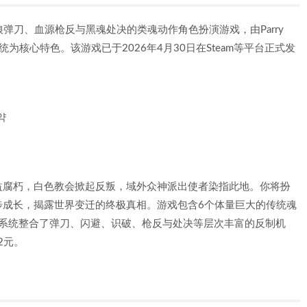
了只狼弹刀、血源枪反与黑魂处决的类魂动作角色扮演游戏，由Parry
系统为核心特色。该游戏已于2026年4月30日在Steam等平台正式发
약
益腐朽，白色教会掀起反叛，域外众神派出使者染指此地。你将扮
步成长，揭露世界变迁的终极真相。游戏包含6个体量巨大的传统魂
。战斗系统整合了弹刀、闪避、识破、枪反与处决等层次丰富的反制机
2元。