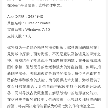
在Steam平台发售，支持简体中文。
AppID信息：3484940
其他名称：Curse of Pirates
需求系统：Windows 7/10
支持人数：1人
你将成为一名野心勃勃的海盗船长，驾驶破旧的帆船在诅
咒海域中探索，面对海怪、不死恶魔以及被诅咒的深海之
神。游戏结合了割草战斗与深度技能构筑，在开放海域地
图中穿梭，迎战无尽的敌潮和强大的海盗首领。你可以招
募幽灵船长、黑暗邪教徒等独特的船员，每位角色都有自
己的故事和致命的技能，为你提供战术支援。游戏提供了
数百种技能组合，让你自由搭配改变战斗风格并升级武
器，同时寻找古代藏宝图以解锁战场中的地形变化能力。
在这段史诗般的冒险中，你的荣誉、运气以及那醇厚的朗
姆酒，将共同决定你能否成为称霸七海的传奇海盗之王。