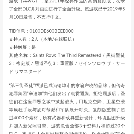
游戏（AAVG），是2011年经典作品的高清复刻版，收录
了全部DLC并对画面进行了全面升级。该游戏已于2019年5
月10日发售，不支持中文。
TID信息：0100DE600BEEE000
支持人数：2人（本地/在线联机）
支持触屏：是
其他名称：Saints Row: The Third Remastered / 黑街聖徒
3：複刻版 / 黑道圣徒3：重置版 / セインツロウ ザ・サー
ド リマスタード
“第三街圣徒”帮派已成为钢埠市的家喻户晓的品牌，但传奇
犯罪集团“辛迪加”向他们发出了朝贡通牒。拒绝屈服后，圣
徒们在这座罪恶之城中掀起战火，用坦克空降、卫星空袭
等疯狂手段与敌对帮派和军队展开对决。复刻版重制了超
过4000个素材，所有武器和载具重新设计，环境贴图升级
并加入新光照引擎。游戏包含全部3个资料片和超过30个