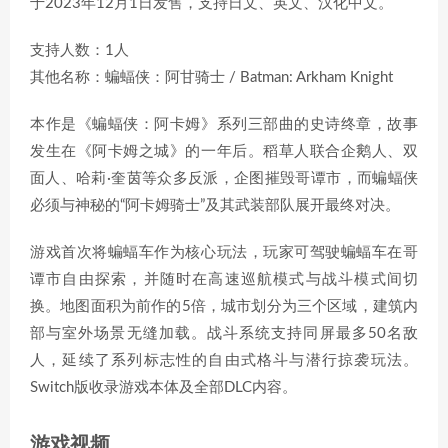
于2023年12月1日发售，支持日文、英文、汉化中文。
支持人数：1人
其他名称：蝙蝠侠：阿甘骑士 / Batman: Arkham Knight
本作是《蝙蝠侠：阿卡姆》系列三部曲的史诗终章，故事
发生在《阿卡姆之城》的一年后。稻草人联合企鹅人、双
面人、哈莉·奎茵等众多反派，企图摧毁哥谭市，而蝙蝠侠
必须与神秘的“阿卡姆骑士”及其武装部队展开最终对决。
游戏首次将蝙蝠车作为核心玩法，玩家可驾驶蝙蝠车在哥
谭市自由探索，并随时在高速巡航模式与战斗模式间切
换。地图面积为前作的5倍，城市划分为三个区域，建筑内
部与室外场景无缝加载。战斗系统支持同屏最多50名敌
人，延续了系列标志性的自由式格斗与潜行掠袭玩法。
Switch版收录游戏本体及全部DLC内容。
游戏视频