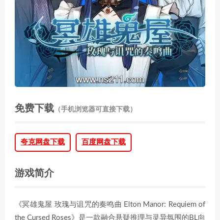
免费下载
（手机浏览器可直接下载）
夸克网盘下载
百度网盘下载
游戏简介
《冥雄鬼屋 玫瑰与诅咒的奏鸣曲 Elton Manor: Requiem of
the Cursed Roses》是一款融合悬疑推理与灵异氛围的BL向