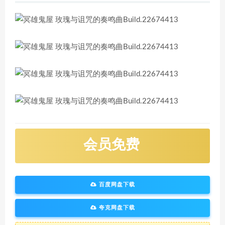
会员免费
百度网盘下载
夸克网盘下载