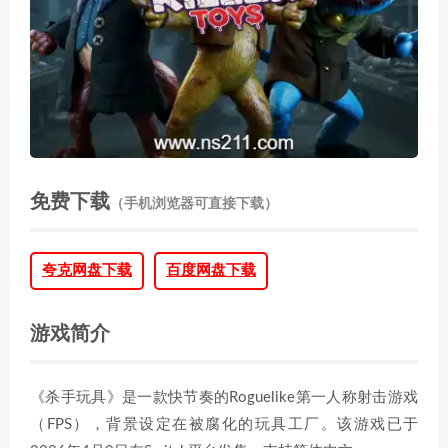
免费下载
（手机浏览器可直接下载）
夸克网盘下载
百度网盘下载
游戏简介
《杀手玩具》是一款快节奏的Roguelike第一人称射击游戏
（FPS），背景设定在被腐化的玩具工厂。该游戏已于