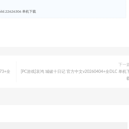
d.22626306 单机下载
下一
273+全
[PC游戏]哀鸿 城破十日记 官方中文v20260404+全DLC 单机