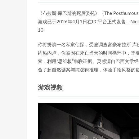
《布拉斯·库巴斯的死后委托》（The Posthumou
游戏已于2026年4月1日在PC平台正式发售，Nint
10。
你将扮演一名私家侦探，受雇调查富豪布拉斯·库
约热内卢，你被困在死亡当天的时间循环中，需要
索，利用“思维板”串联证据。灵感源自巴西文学
合了超自然谜案与纯逻辑推理，体验手绘风格的
游戏视频