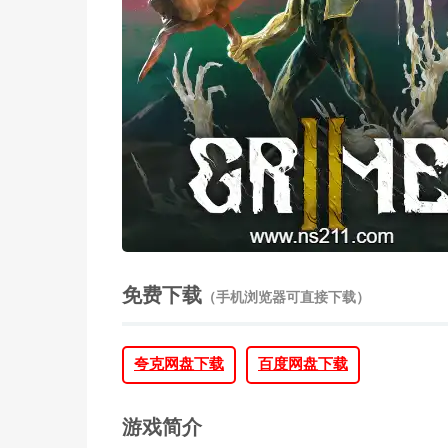
免费下载
（手机浏览器可直接下载）
夸克网盘下载
百度网盘下载
游戏简介