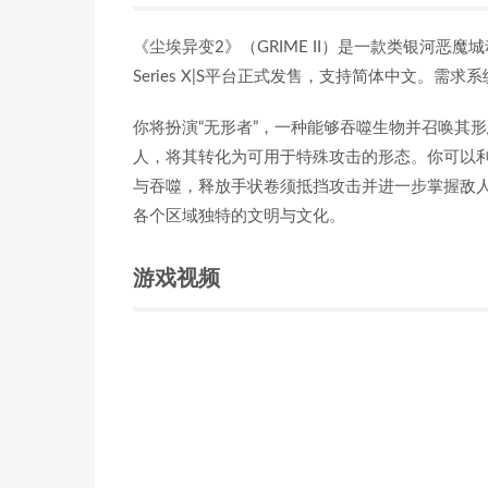
《尘埃异变2》（GRIME II）是一款类银河恶魔城
Series X|S平台正式发售，支持简体中文。需求系统：W
你将扮演“无形者”，一种能够吞噬生物并召唤其形
人，将其转化为可用于特殊攻击的形态。你可以
与吞噬，释放手状卷须抵挡攻击并进一步掌握敌
各个区域独特的文明与文化。
游戏视频