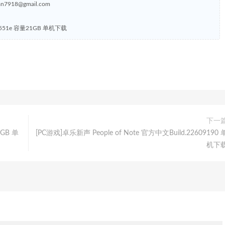
8@gmail.com
7551e 容量21GB 单机下载
下一
2GB 单
[PC游戏]卓乐新声 People of Note 官方中文Build.22609190 
机下