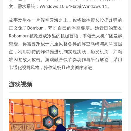
文。需求系统：Windows 10 64-bit或Windows 11。
故事发生在一片浮空云海之上，你将操控擅长投掷炸弹的
正义兔子Bombun，守护自己的浮空要塞。她昔日的挚友
Robombun被改造成冷酷的机械首领，率领无人机军团发起
突袭。你需要穿梭于六座风格各异的浮空岛屿与高科技据
点，利用独特的炸弹推进机制实现跳跃、触发机关，并精
准闪避敌人攻击。游戏融合快节奏动作与平台解谜，采用
卡通化视觉风格，操作流畅且难度循序渐进。
游戏视频