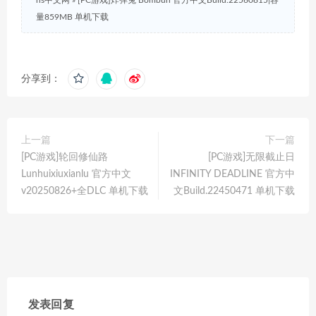
ns中文网
»
[PC游戏]炸弹兔 Bombun 官方中文Build.22560815|容
量859MB 单机下载
分享到：
上一篇
下一篇
[PC游戏]轮回修仙路
[PC游戏]无限截止日
Lunhuixiuxianlu 官方中文
INFINITY DEADLINE 官方中
v20250826+全DLC 单机下载
文Build.22450471 单机下载
发表回复