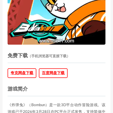
免费下载
（手机浏览器可直接下载）
夸克网盘下载
百度网盘下载
游戏简介
《炸弹兔》（Bombun）是一款3D平台动作冒险游戏。该
游戏已于2026年3月28日在PC平台正式发售，支持简体中