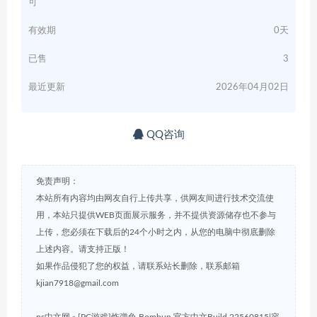
可
有效期
0天
已售
3
最近更新
2026年04月02日
QQ咨询
免责声明：
本站所有内容均由网友自行上传共享，供网友间进行技术交流使
用，本站只提供WEB页面展示服务，并不提供资源储存也不参与
上传，您必须在下载后的24个小时之内，从您的电脑中彻底删除
上述内容。请支持正版！
如果作品侵犯了您的权益，请联系站长删除，联系邮箱
kjian7918@gmail.com