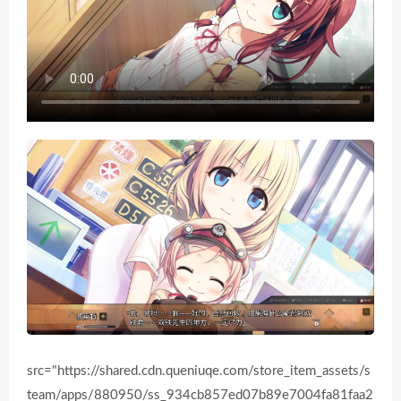
src="https://shared.cdn.queniuqe.com/store_item_assets/s
team/apps/880950/ss_934cb857ed07b89e7004fa81faa2