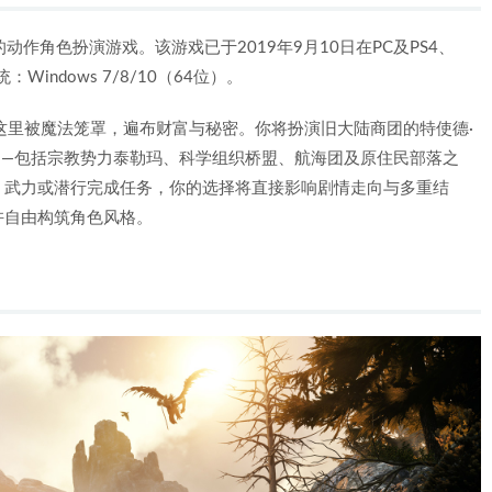
心的动作角色扮演游戏。该游戏已于2019年9月10日在PC及PS4、
indows 7/8/10（64位）。
这里被魔法笼罩，遍布财富与秘密。你将扮演旧大陆商团的特使德·
——包括宗教势力泰勒玛、科学组织桥盟、航海团及原住民部落之
、武力或潜行完成任务，你的选择将直接影响剧情走向与多重结
许自由构筑角色风格。