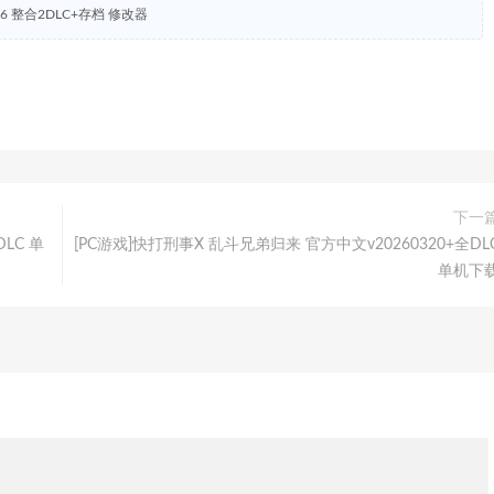
686 整合2DLC+存档 修改器
下一
DLC 单
[PC游戏]快打刑事X 乱斗兄弟归来 官方中文v20260320+全DL
单机下