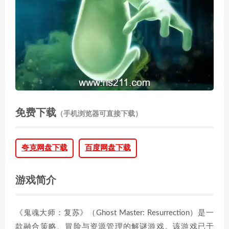
免费下载
（手机浏览器可直接下载）
夸克网盘下载
百度网盘下载
游戏简介
《鬼魂大师：复苏》（Ghost Master: Resurrection）是一
款融合策略、冒险与资源管理的解谜游戏。该游戏已于