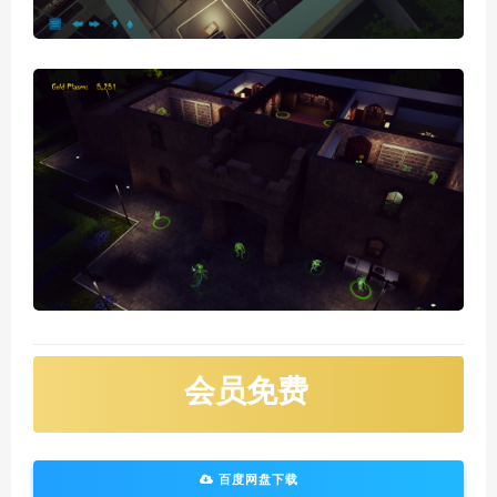
会员免费
百度网盘下载