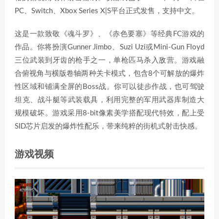
PC、Switch、Xbox Series X|S平台正式发售，支持中文。
这是一款致敬《魂斗罗》、《赤色要塞》等经典FC游戏的
作品。你将扮演Gunner Jimbo、Suzi Uzi或Mini-Gun Floyd
三位武装到牙齿的枪手之一，单枪匹马杀入敌营。游戏融
合俯视角与横版卷轴两种关卡模式，包含8个可解放的爆炸
性区域和铺满全屏的Boss战。你可以徒步作战，也可驾驶
坦克、战斗艇等武装载具，利用完整的军用武器库制造大
规模破坏。游戏采用8-bit像素美学搭配现代特效，配上受
SID芯片启发的爆炸性配乐，带来纯粹的街机式射击快感。
游戏视频