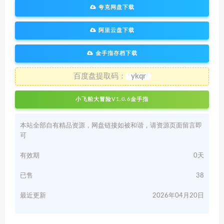
夸克网盘下载
阿里云盘下载
金手指存档下载
百度盘提取码：
ykqr
小飞船大冒险V1.0.6金手指
本站全部自有精品资源，网盘链接如被和谐，请资源页面留言即
可
有效期
0天
已售
38
最近更新
2026年04月20日