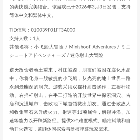
的爽快感完美结合。该游戏已于2026年3月3日发售，支持
简体中文和繁体中文。
TID信息：010039F01FF3A000
支持人数：1人
其他名称：小飞船大冒险 / Minishoot' Adventures / ミニ
シュートアドベンチャーズ / 迷你射击大冒险
逆天改命者卷土重来，村庄被毁，朋友们被困在腐化水晶
中，你将化身一艘敏捷的小飞船，从光亮的地上世界一路
杀到最幽深的洞穴。游戏采用双摇杆射击操作，左摇杆移
动、右摇杆射击，在手工打造的开放世界中探索洞穴、古
庙和沉没城市，击败地下城首领救出朋友。通过击败敌人
和收集宝石来升级火力、射速等11项属性，解锁冲浪、加
速等能力以开辟新路径。提供3种难度模式、瞄准辅助和自
动开火选项，兼顾休闲探索与硬核弹幕玩家需求。