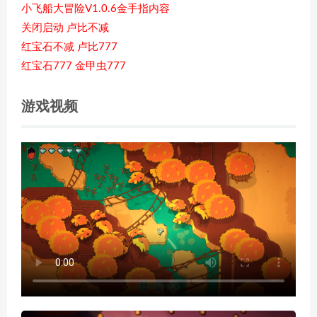
小飞船大冒险V1.0.6金手指内容
关闭启动 卢比不减
红宝石不减 卢比777
红宝石777 金甲虫777
游戏视频