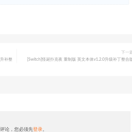
下一
.0升补整
[Switch]怪诞扑克夜 重制版 英文本体v1.2.0升级补丁整合
评论，您必须先
登录
。