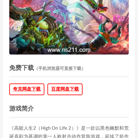
免费下载
（手机浏览器可直接下载）
夸克网盘下载
百度网盘下载
游戏简介
《高能人生2（High On Life 2）》是一款以黑色幽默和荒
诞喜剧为基调的第一人称射击动作冒险游戏，延续了前作