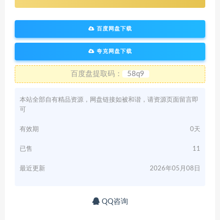
百度网盘下载
夸克网盘下载
百度盘提取码：
58q9
本站全部自有精品资源，网盘链接如被和谐，请资源页面留言即
可
有效期
0天
已售
11
最近更新
2026年05月08日
QQ咨询