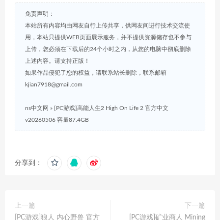
免责声明：
本站所有内容均由网友自行上传共享，供网友间进行技术交流使
用，本站只提供WEB页面展示服务，并不提供资源储存也不参与
上传，您必须在下载后的24个小时之内，从您的电脑中彻底删除
上述内容。请支持正版！
如果作品侵犯了您的权益，请联系站长删除，联系邮箱
kjian7918@gmail.com
ns中文网
»
[PC游戏]高能人生2 High On Life 2 官方中文
v20260506 容量87.4GB
分享到：
上一篇
下一篇
[PC游戏]狼人 内心野兽 官方
[PC游戏]矿业商人 Mining